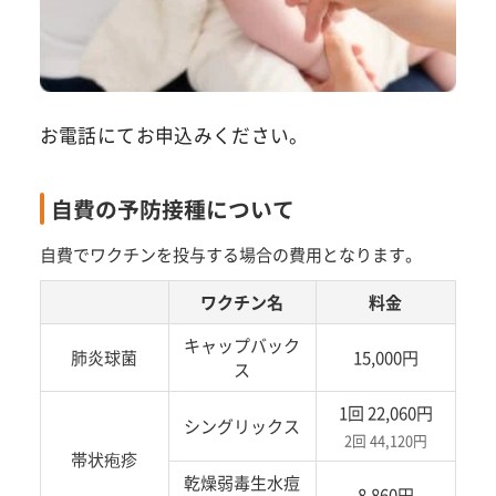
お電話にてお申込みください。
自費の予防接種について
自費でワクチンを投与する場合の費用となります。
ワクチン名
料金
キャップバック
肺炎球菌
15,000円
ス
1回 22,060円
シングリックス
2回 44,120円
帯状疱疹
乾燥弱毒生水痘
8,860円