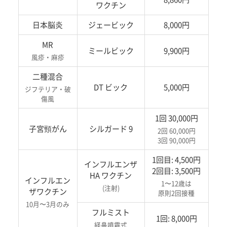
ワクチン
日本脳炎
ジェービック
8,000円
MR
ミールビック
9,900円
風疹・麻疹
二種混合
DT ビック
5,000円
ジフテリア・破
傷風
1回 30,000円
子宮頸がん
シルガード 9
2回 60,000円
3回 90,000円
1回目: 4,500円
インフルエンザ
2回目: 3,500円
HA ワクチン
インフルエン
1〜12歳は
(注射)
ザワクチン
原則2回接種
10月〜3月のみ
フルミスト
1回: 8,000円
経鼻噴霧式